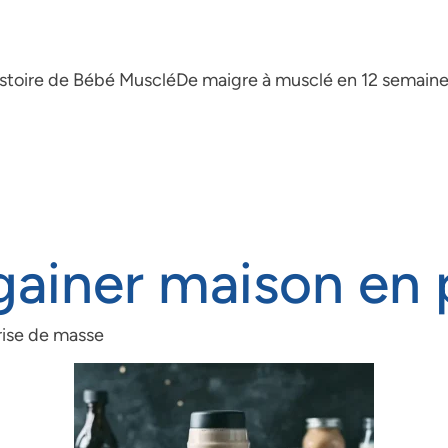
istoire de Bébé Musclé
De maigre à musclé en 12 semain
 gainer maison en 
rise de masse