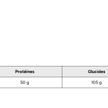
Protéines
Glucides
50 g
105 g