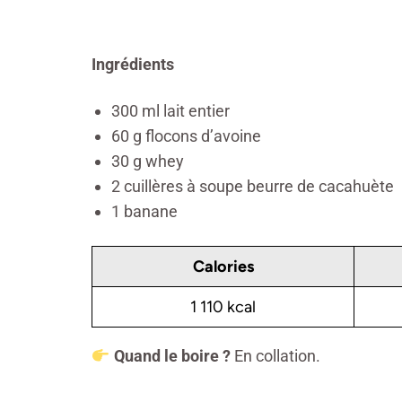
Ingrédients
300 ml lait entier
60 g flocons d’avoine
30 g whey
2 cuillères à soupe beurre de cacahuète
1 banane
Calories
1 110 kcal
Quand le boire
?
En collation.