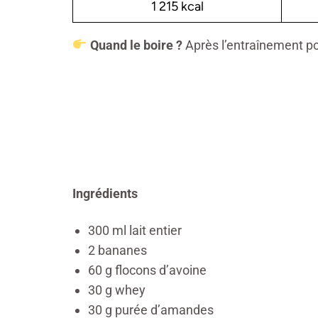
1 215 kcal
Quand le boire
?
Après l’entraînement po
Ingrédients
300 ml lait entier
2 bananes
60 g flocons d’avoine
30 g whey
30 g purée d’amandes