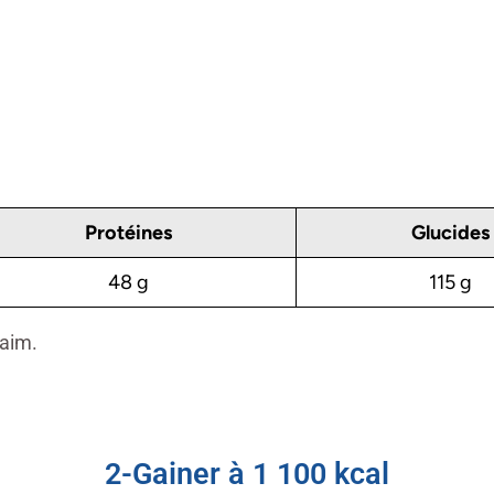
Protéines
Glucides
48 g
115 g
faim.
2-Gainer à 1 100 kcal