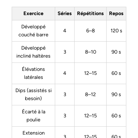
Exercice
Séries
Répétitions
Repos
Développé
4
6–8
120 s
couché barre
Développé
3
8–10
90 s
incliné haltères
Élévations
4
12–15
60 s
latérales
Dips (assistés si
3
8–12
90 s
besoin)
Écarté à la
3
12–15
60 s
poulie
Extension
3
12–15
60 s