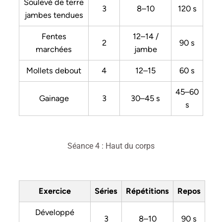
Soulevé de terre
3
8–10
120 s
jambes tendues
Fentes
12–14 /
2
90 s
marchées
jambe
Mollets debout
4
12–15
60 s
45–60
Gainage
3
30–45 s
s
Séance 4 : Haut du corps
Exercice
Séries
Répétitions
Repos
Développé
3
8–10
90 s