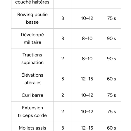
couché haltères
Rowing poulie
3
10–12
75 s
basse
Développé
3
8–10
90 s
militaire
Tractions
2
8–10
90 s
supination
Élévations
3
12–15
60 s
latérales
Curl barre
2
10–12
75 s
Extension
2
10–12
75 s
triceps corde
Mollets assis
3
12–15
60 s