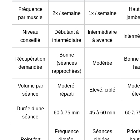
Fréquence
Haut
2x / semaine
1x / semaine
par muscle
jambe
Niveau
Débutant à
Intermédiaire
Intermé
conseillé
intermédiaire
à avancé
Bonne
Récupération
Bonne 
(séances
Modérée
demandée
ha
rapprochées)
Volume par
Modéré,
Modé
Élevé, ciblé
séance
réparti
éle
Durée d’une
60 à 75 min
45 à 60 min
60 à 7
séance
Fréquence
Séances
Priori
Point fort
élevée,
ciblées,
haut