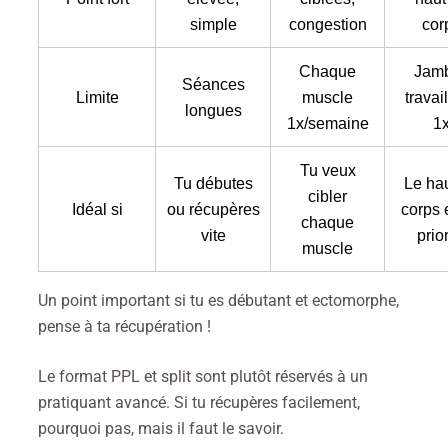
simple
congestion
cor
Chaque
Jam
Séances
Limite
muscle
travai
longues
1x/semaine
1
Tu veux
Tu débutes
Le ha
cibler
Idéal si
ou récupères
corps 
chaque
vite
prior
muscle
Un point important si tu es débutant et ectomorphe,
pense à ta récupération !
Le format PPL et split sont plutôt réservés à un
pratiquant avancé. Si tu récupères facilement,
pourquoi pas, mais il faut le savoir.