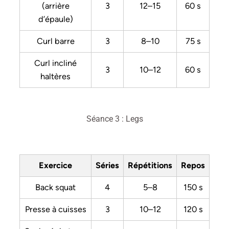
(arrière
3
12–15
60 s
d’épaule)
Curl barre
3
8–10
75 s
Curl incliné
3
10–12
60 s
haltères
Séance 3 : Legs
Exercice
Séries
Répétitions
Repos
Back squat
4
5–8
150 s
Presse à cuisses
3
10–12
120 s