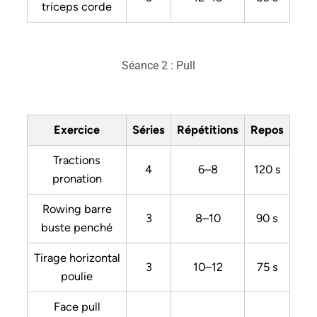
triceps corde
Séance 2 : Pull
Exercice
Séries
Répétitions
Repos
Tractions
4
6–8
120 s
pronation
Rowing barre
3
8–10
90 s
buste penché
Tirage horizontal
3
10–12
75 s
poulie
Face pull