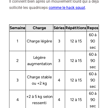
Il convient bien après un mouvement lourd qui a déjà
sollicité les quadriceps
comme le hack squat
.
Semaine
Charge
Séries
Répétitions
Repos
60 à
1
Charge légère
3
12 à 15
90
sec
60 à
Légère
2
3
12 à 15
90
augmentation
sec
60 à
Charge stable
3
4
12 à 15
90
ou +2 kg
sec
60 à
+2 à 5 kg selon
4
4
12 à 15
90
ressenti
sec