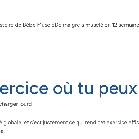
istoire de Bébé Musclé
De maigre à musclé en 12 semain
exercice où tu peux
charger lourd !
 globale, et c’est justement ce qui rend cet exercice eff
s.