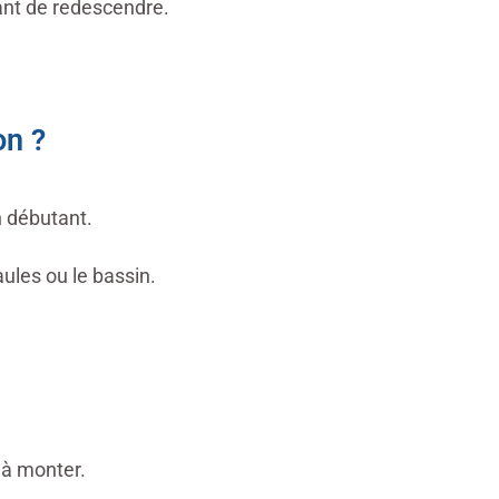
ant de redescendre.
on ?
n débutant.
aules ou le bassin.
 à monter.